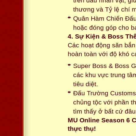
trên đầu nhân vật, gi
thương và Tỷ lệ chí 
Quân Hàm Chiến Đấu:
hoặc đóng góp cho ba
4. Sự Kiện & Boss Thế
Các hoạt động săn bắn 
hoàn toàn với độ khó 
Super Boss & Boss Gui
các khu vực trung tâ
tiêu diệt.
Đấu Trường Customs: 
chủng tộc với phần t
tìm thấy ở bất cứ đâu
MU Online Season 6 C
thực thụ!