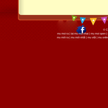
© C
mu moi ra | tai mu moi nhat | mu moi open
mu mới ra | mu mới nhất | mu việt | mu onli