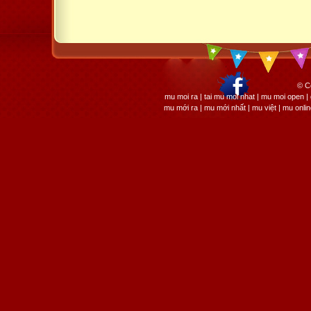
© C
mu moi ra | tai mu moi nhat | mu moi open
mu mới ra | mu mới nhất | mu việt | mu onli