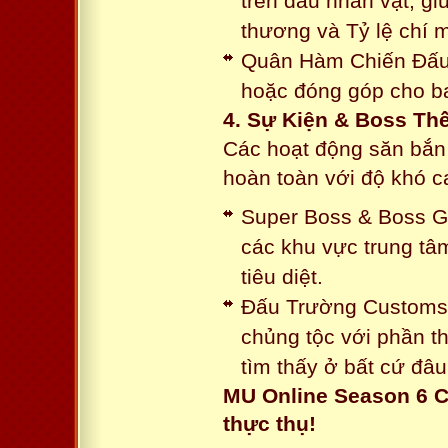
trên đầu nhân vật, gi
thương và Tỷ lệ chí 
Quân Hàm Chiến Đấu:
hoặc đóng góp cho ba
4. Sự Kiện & Boss Thế
Các hoạt động săn bắn 
hoàn toàn với độ khó 
Super Boss & Boss Gui
các khu vực trung tâ
tiêu diệt.
Đấu Trường Customs: 
chủng tộc với phần t
tìm thấy ở bất cứ đâu
MU Online Season 6 C
thực thụ!