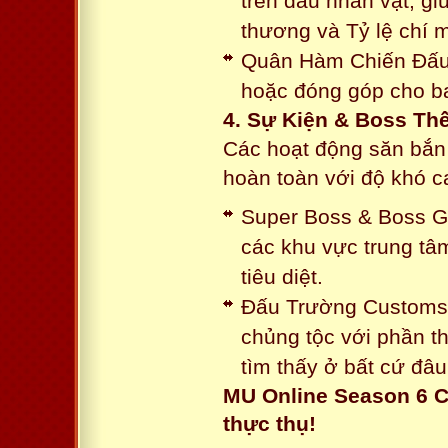
trên đầu nhân vật, gi
thương và Tỷ lệ chí 
Quân Hàm Chiến Đấu:
hoặc đóng góp cho ba
4. Sự Kiện & Boss Thế
Các hoạt động săn bắn 
hoàn toàn với độ khó 
Super Boss & Boss Gui
các khu vực trung tâ
tiêu diệt.
Đấu Trường Customs: 
chủng tộc với phần t
tìm thấy ở bất cứ đâu
MU Online Season 6 C
thực thụ!