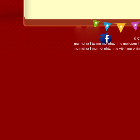
© C
mu moi ra | tai mu moi nhat | mu moi open
mu mới ra | mu mới nhất | mu việt | mu onli