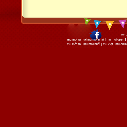
© C
mu moi ra | tai mu moi nhat | mu moi open
mu mới ra | mu mới nhất | mu việt | mu onli