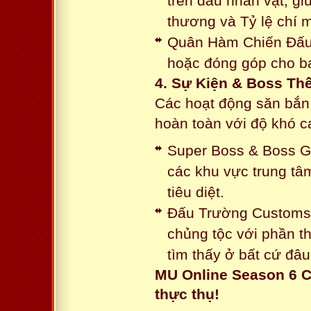
trên đầu nhân vật, gi
thương và Tỷ lệ chí 
Quân Hàm Chiến Đấu:
hoặc đóng góp cho ba
4. Sự Kiện & Boss Thế
Các hoạt động săn bắn 
hoàn toàn với độ khó 
Super Boss & Boss Gui
các khu vực trung tâ
tiêu diệt.
Đấu Trường Customs: 
chủng tộc với phần t
tìm thấy ở bất cứ đâu
MU Online Season 6 C
thực thụ!